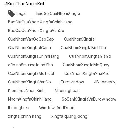
#KienThucNhomKinh
Tags:
BaoGiaCuaNhomXingfa
BaoGiaCuaNhomXingfaChinhHang
BaoGiaCuaNhomXingfaVanGo
CuaNhomVanGoCaoCap
CuaNhomXingfa
CuaNhomXingfa4Canh
CuaNhomXingfaBietThu
CuaNhomXingfaChinhHang
CuaNhomXingfaGiaGo
cửa nhôm xingfa hà tĩnh
CuaNhomXingfaMoQuay
CuaNhomXingfaMoTruot
CuaNhomXingfaNhaPho
CuaNhomXingfaVanGo
Eurowindow
JBHomeVN
KienThucNhomKinh
Nhomnghean
NhomXingfaChinhHang
SoSanhXingfaVaEurowindow
thuonghieu
WindowsAndDoors
xingfa chính hãng
xingfa quảng đông