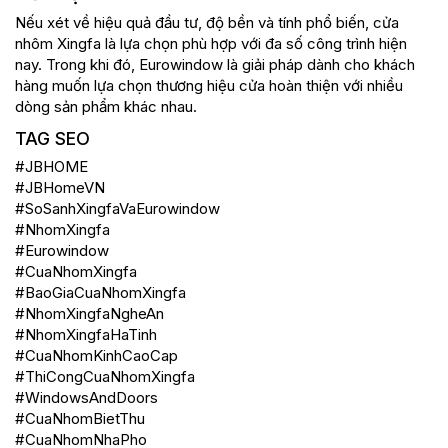
Nếu xét về hiệu quả đầu tư, độ bền và tính phổ biến, cửa
nhôm Xingfa là lựa chọn phù hợp với đa số công trình hiện
nay. Trong khi đó, Eurowindow là giải pháp dành cho khách
hàng muốn lựa chọn thương hiệu cửa hoàn thiện với nhiều
dòng sản phẩm khác nhau.
TAG SEO
#JBHOME
#JBHomeVN
#SoSanhXingfaVaEurowindow
#NhomXingfa
#Eurowindow
#CuaNhomXingfa
#BaoGiaCuaNhomXingfa
#NhomXingfaNgheAn
#NhomXingfaHaTinh
#CuaNhomKinhCaoCap
#ThiCongCuaNhomXingfa
#WindowsAndDoors
#CuaNhomBietThu
#CuaNhomNhaPho