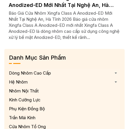
Anodized-ED Mới Nhất Tại Nghệ An, Hà
Xin
Tĩnh 2026
Báo Giá Cửa Nhôm Xingfa Class A Anodized-ED Mới
So s
Nhất Tại Nghệ An, Hà Tĩnh 2026 Báo giá cửa nhôm
Điện
Xingfa Class A Anodized-ED mới nhất Xingfa Class A
Anod
Anodized-ED là dòng nhôm cao cấp sử dụng công nghệ
nhôm
xử lý bề mặt Anodized-ED, thiết kế rãnh...
Clas
Danh Mục Sản Phẩm
Dòng Nhôm Cao Cấp
Hệ Nhôm
Nhôm Nội Thất
Kính Cường Lực
Phụ Kiện Đồng Bộ
Trần Mái Kính
Cửa Nhôm Tổ Ong