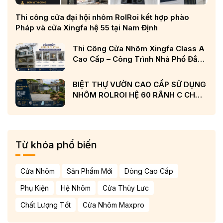
Thi công cửa đại hội nhôm RolRoi kết hợp phào
Pháp và cửa Xingfa hệ 55 tại Nam Định
Thi Công Cửa Nhôm Xingfa Class A
Cao Cấp – Công Trình Nhà Phố Đẳng
Cấp Tại Nghệ An
BIỆT THỰ VƯỜN CAO CẤP SỬ DỤNG
NHÔM ROLROI HỆ 60 RÃNH C CHÂU
ÂU VÀ KÍNH LOW-E CẢN NHIỆT
Từ khóa phổ biến
Cửa Nhôm
Sản Phẩm Mới
Dòng Cao Cấp
Phụ Kiện
Hệ Nhôm
Cửa Thủy Lưc
Chất Lượng Tốt
Cửa Nhôm Maxpro