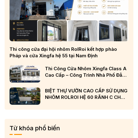
– Chất liệu nhôm cao cấp: Chất liệu cấu thành mỗi tấm nhôm
tổ ong chống cháy đều là loại nhôm, kim loại chất lượng cao.
Nổi bật phải kể đến Mangan giúp tạo độ cứng, tăng cường
Thi công cửa đại hội nhôm RolRoi kết hợp phào
độ chắc chắn cho sản phẩm.
Pháp và cửa Xingfa hệ 55 tại Nam Định
– Thông số về kích thước: Mỗi tấm nhôm cấu thành nhôm tổ
ong chống cháy thường có độ dày trung bình từ 0.8mm đến
Thi Công Cửa Nhôm Xingfa Class A
1.5mm. Lớp sơn phủ bên ngoài dày 0.6mm đến 1mm. Như
Cao Cấp – Công Trình Nhà Phố Đẳng
vậy, tổng độ dày sẽ đạt khoảng 14mm đến 25mm. Còn lớp lõi
Cấp Tại Nghệ An
nhôm tổ ong, độ dày trung bình của lá nhôm đạt khoảng
BIỆT THỰ VƯỜN CAO CẤP SỬ DỤNG
0.04mm đến 0.06mm, chiều dài bên từ 5mm đến 6mm.
NHÔM ROLROI HỆ 60 RÃNH C CHÂU
– Phương pháp sản xuất: Ứng dụng công nghệ cán áp suất,
ÂU VÀ KÍNH LOW-E CẢN NHIỆT
dưới tác động của nhiệt độ cao theo điều kiện đảm bảo. Nhờ
đó, lớp keo liên kết không bị dính giòn, duy trì cấu trúc chắc
chắn.
2.2. Quy trình sản xuất
Từ khóa phổ biến
Mỗi tấm nhôm tổ ong chống cháy cần trải qua quy trình sản