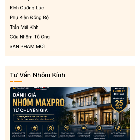
Kính Cường Lực
2. Đặc điểm kỹ thuật và quy trình sản xuất nhôm tổ ong
So với loại nhôm thông thường, nhôm tổ ong chống cháy dễ
Phụ Kiện Đồng Bộ
dàng được nhận biết thông qua đặc điểm kỹ thuật và quy
Trần Mái Kính
trình sản xuất.
Cửa Nhôm Tổ Ong
SẢN PHẨM MỚI
Tư Vấn Nhôm Kính