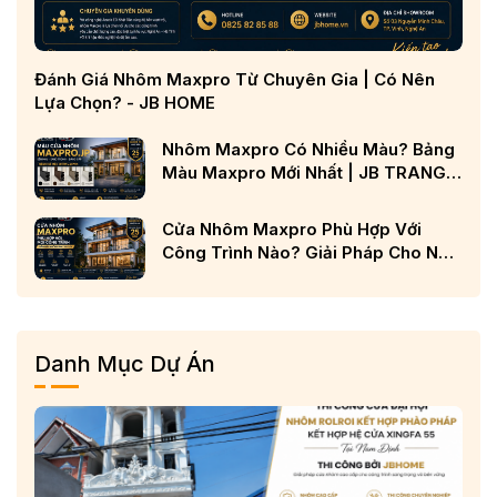
Đánh Giá Nhôm Maxpro Từ Chuyên Gia | Có Nên
2.1. Đặc điểm kỹ thuật
Lựa Chọn? - JB HOME
Các đặc tính kỹ thuật nổi bật của chất liệu nhôm tổ ong
chống cháy phải kể đến là:
Nhôm Maxpro Có Nhiều Màu? Bảng
– Kết cấu từ 2 thành phần cơ bản: Gồm lớp nhôm kết cấu
Màu Maxpro Mới Nhất | JB TRANG
giống như tổ ong nằm ở giữa và 2 tấm nhôm phẳng làm nhiệm
CHỦ
vụ cố định lớp nhôm tổ ong. Những thành phần này được liên
Cửa Nhôm Maxpro Phù Hợp Với
kết với nhau bởi sản phẩm keo dán chuyên dụng.
Công Trình Nào? Giải Pháp Cho Nhà
– Lớp sơn phủ tạo độ bền: Lớp sơn phủ lên tấm nhôm thường
Phố, Biệt Thự Và Công Trình Cao
là sơn PE hoặc PVDF, giúp gia tăng độ bền và tạo tính thẩm
Cấp
mỹ cho sản phẩm.
Danh Mục Dự Án