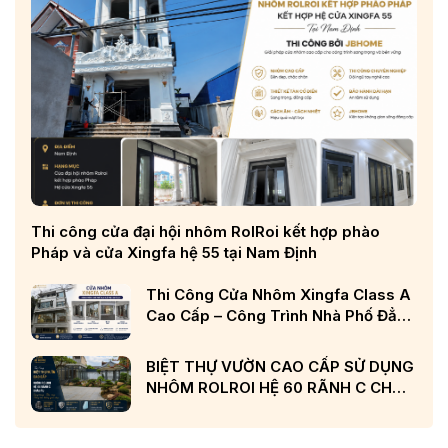
Thi công cửa đại hội nhôm RolRoi kết hợp phào
Pháp và cửa Xingfa hệ 55 tại Nam Định
Thi Công Cửa Nhôm Xingfa Class A
Cao Cấp – Công Trình Nhà Phố Đẳng
Cấp Tại Nghệ An
BIỆT THỰ VƯỜN CAO CẤP SỬ DỤNG
NHÔM ROLROI HỆ 60 RÃNH C CHÂU
ÂU VÀ KÍNH LOW-E CẢN NHIỆT