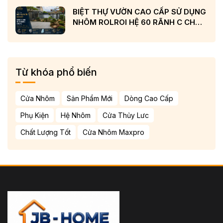
BIỆT THỰ VƯỜN CAO CẤP SỬ DỤNG
NHÔM ROLROI HỆ 60 RÃNH C CHÂU
ÂU VÀ KÍNH LOW-E CẢN NHIỆT
Từ khóa phổ biến
Cửa Nhôm
Sản Phẩm Mới
Dòng Cao Cấp
Phụ Kiện
Hệ Nhôm
Cửa Thủy Lưc
Chất Lượng Tốt
Cửa Nhôm Maxpro