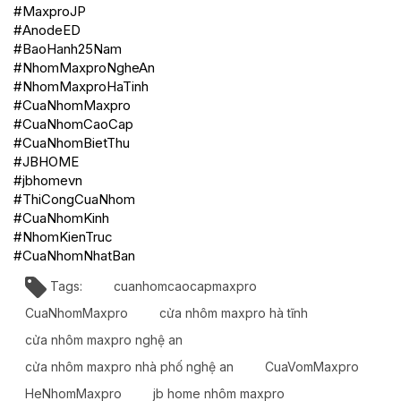
#MaxproJP
#AnodeED
#BaoHanh25Nam
#NhomMaxproNgheAn
#NhomMaxproHaTinh
#CuaNhomMaxpro
#CuaNhomCaoCap
#CuaNhomBietThu
#JBHOME
#jbhomevn
#ThiCongCuaNhom
#CuaNhomKinh
#NhomKienTruc
#CuaNhomNhatBan
Tags:
cuanhomcaocapmaxpro
CuaNhomMaxpro
cửa nhôm maxpro hà tĩnh
cửa nhôm maxpro nghệ an
cửa nhôm maxpro nhà phố nghệ an
CuaVomMaxpro
HeNhomMaxpro
jb home nhôm maxpro