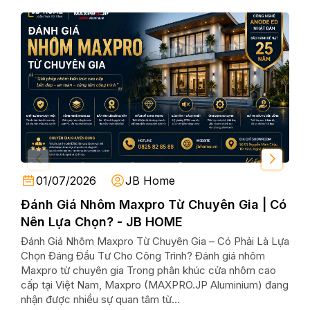
01/07/2026
JB Home
Đánh Giá Nhôm Maxpro Từ Chuyên Gia | Có
Nh
Nên Lựa Chọn? - JB HOME
Max
Đánh Giá Nhôm Maxpro Từ Chuyên Gia – Có Phải Là Lựa
Nhô
Chọn Đáng Đầu Tư Cho Công Trình? Đánh giá nhôm
Mới 
Maxpro từ chuyên gia Trong phân khúc cửa nhôm cao
Nhô
cấp tại Việt Nam, Maxpro (MAXPRO.JP Aluminium) đang
nhữn
nhận được nhiều sự quan tâm từ...
ở, bi