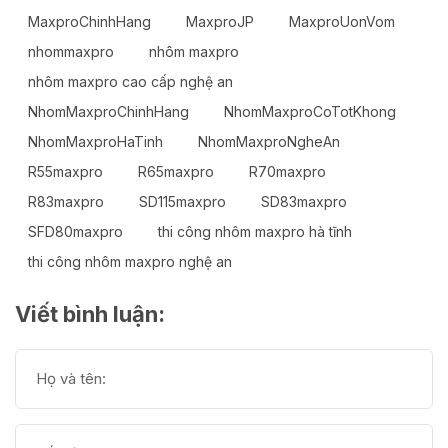
MaxproChinhHang
MaxproJP
MaxproUonVom
nhommaxpro
nhôm maxpro
nhôm maxpro cao cấp nghệ an
NhomMaxproChinhHang
NhomMaxproCoTotKhong
NhomMaxproHaTinh
NhomMaxproNgheAn
R55maxpro
R65maxpro
R70maxpro
R83maxpro
SD115maxpro
SD83maxpro
SFD80maxpro
thi công nhôm maxpro hà tĩnh
thi công nhôm maxpro nghệ an
Viết bình luận: