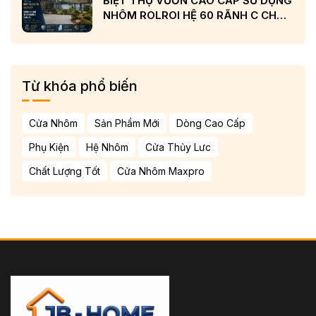
BIỆT THỰ VƯỜN CAO CẤP SỬ DỤNG
NHÔM ROLROI HỆ 60 RÃNH C CHÂU
ÂU VÀ KÍNH LOW-E CẢN NHIỆT
Từ khóa phổ biến
Cửa Nhôm
Sản Phẩm Mới
Dòng Cao Cấp
Phụ Kiện
Hệ Nhôm
Cửa Thủy Lưc
Chất Lượng Tốt
Cửa Nhôm Maxpro