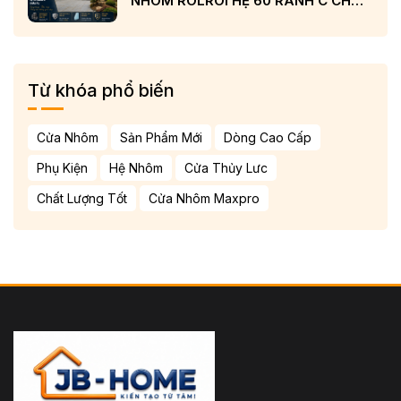
NHÔM ROLROI HỆ 60 RÃNH C CHÂU
ÂU VÀ KÍNH LOW-E CẢN NHIỆT
Từ khóa phổ biến
Cửa Nhôm
Sản Phẩm Mới
Dòng Cao Cấp
Phụ Kiện
Hệ Nhôm
Cửa Thủy Lưc
Chất Lượng Tốt
Cửa Nhôm Maxpro