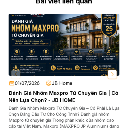
Bài viết liên quan
01/07/2026
JB Home
Đánh Giá Nhôm Maxpro Từ Chuyên Gia | Có
Nh
Nên Lựa Chọn? - JB HOME
Max
Đánh Giá Nhôm Maxpro Từ Chuyên Gia – Có Phải Là Lựa
Nhô
Chọn Đáng Đầu Tư Cho Công Trình? Đánh giá nhôm
Mới 
Maxpro từ chuyên gia Trong phân khúc cửa nhôm cao
Nhô
cấp tại Việt Nam, Maxpro (MAXPRO.JP Aluminium) đang
nhữn