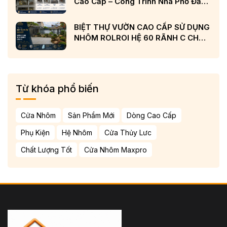
Cao Cấp – Công Trình Nhà Phố Đẳng
Cấp Tại Nghệ An
BIỆT THỰ VƯỜN CAO CẤP SỬ DỤNG
NHÔM ROLROI HỆ 60 RÃNH C CHÂU
ÂU VÀ KÍNH LOW-E CẢN NHIỆT
Từ khóa phổ biến
Cửa Nhôm
Sản Phẩm Mới
Dòng Cao Cấp
Phụ Kiện
Hệ Nhôm
Cửa Thủy Lưc
Chất Lượng Tốt
Cửa Nhôm Maxpro