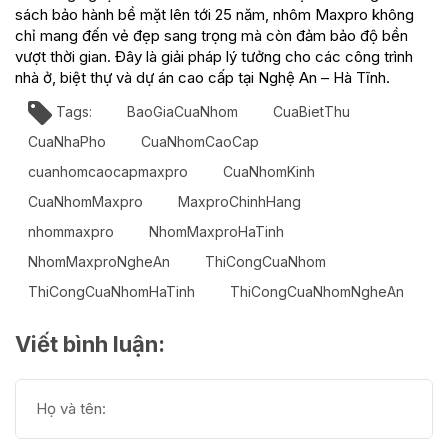
sách bảo hành bề mặt lên tới 25 năm, nhôm Maxpro không
chỉ mang đến vẻ đẹp sang trọng mà còn đảm bảo độ bền
vượt thời gian. Đây là giải pháp lý tưởng cho các công trình
nhà ở, biệt thự và dự án cao cấp tại Nghệ An – Hà Tĩnh.
Tags:
BaoGiaCuaNhom
CuaBietThu
CuaNhaPho
CuaNhomCaoCap
cuanhomcaocapmaxpro
CuaNhomKinh
CuaNhomMaxpro
MaxproChinhHang
nhommaxpro
NhomMaxproHaTinh
NhomMaxproNgheAn
ThiCongCuaNhom
ThiCongCuaNhomHaTinh
ThiCongCuaNhomNgheAn
Viết bình luận: