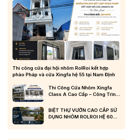
Thi công cửa đại hội nhôm RolRoi kết hợp
phào Pháp và cửa Xingfa hệ 55 tại Nam Định
Thi Công Cửa Nhôm Xingfa
Class A Cao Cấp – Công Trình
Nhà Phố Đẳng Cấp Tại Nghệ
An
BIỆT THỰ VƯỜN CAO CẤP SỬ
DỤNG NHÔM ROLROI HỆ 60
RÃNH C CHÂU ÂU VÀ KÍNH
LOW-E CẢN NHIỆT