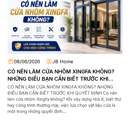
08/06/2026
JB Home
CÓ NÊN LÀM CỬA NHÔM XINGFA KHÔNG?
NHỮNG ĐIỀU BẠN CẦN BIẾT TRƯỚC KHI
QUYẾT ĐỊNH
CÓ NÊN LÀM CỬA NHÔM XINGFA KHÔNG? NHỮNG
ĐIỀU BẠN CẦN BIẾT TRƯỚC KHI QUYẾT ĐỊNH Có nên
làm cửa nhôm Xingfa không? Khi xây dựng nhà ở, biệt thự
hay công trình thương mại, việc lựa chọn vật liệu cửa là
một trong những quyết định...