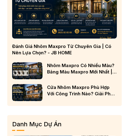
Đánh Giá Nhôm Maxpro Từ Chuyên Gia | Có
Nên Lựa Chọn? - JB HOME
Nhôm Maxpro Có Nhiều Màu?
Bảng Màu Maxpro Mới Nhất |
JB TRANG CHỦ
Cửa Nhôm Maxpro Phù Hợp
Với Công Trình Nào? Giải Pháp
Cho Nhà Phố, Biệt Thự Và
Công Trình Cao Cấp
Danh Mục Dự Án