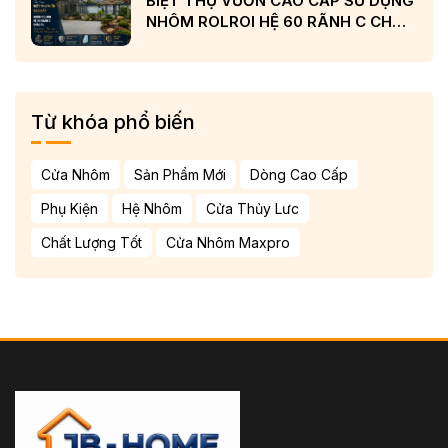
BIỆT THỰ VƯỜN CAO CẤP SỬ DỤNG
NHÔM ROLROI HỆ 60 RÃNH C CHÂU
ÂU VÀ KÍNH LOW-E CẢN NHIỆT
Từ khóa phổ biến
Cửa Nhôm
Sản Phẩm Mới
Dòng Cao Cấp
Phụ Kiện
Hệ Nhôm
Cửa Thủy Lưc
Chất Lượng Tốt
Cửa Nhôm Maxpro