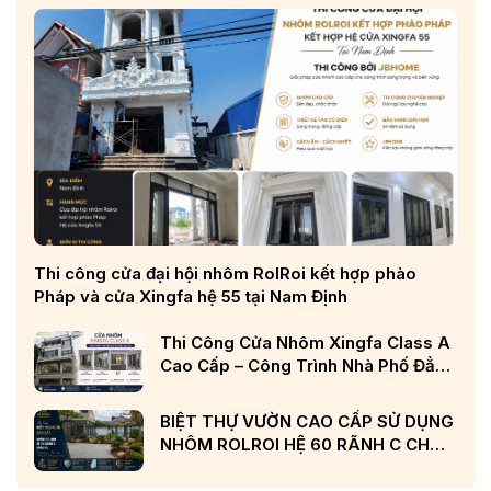
Thi công cửa đại hội nhôm RolRoi kết hợp phào
Pháp và cửa Xingfa hệ 55 tại Nam Định
Thi Công Cửa Nhôm Xingfa Class A
Cao Cấp – Công Trình Nhà Phố Đẳng
Cấp Tại Nghệ An
BIỆT THỰ VƯỜN CAO CẤP SỬ DỤNG
NHÔM ROLROI HỆ 60 RÃNH C CHÂU
ÂU VÀ KÍNH LOW-E CẢN NHIỆT