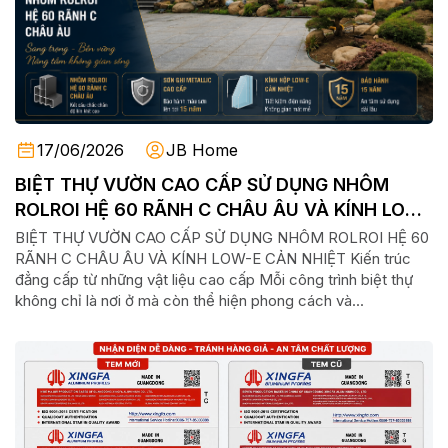
17/06/2026
JB Home
BIỆT THỰ VƯỜN CAO CẤP SỬ DỤNG NHÔM
ROLROI HỆ 60 RÃNH C CHÂU ÂU VÀ KÍNH LOW-
E CẢN NHIỆT
BIỆT THỰ VƯỜN CAO CẤP SỬ DỤNG NHÔM ROLROI HỆ 60
RÃNH C CHÂU ÂU VÀ KÍNH LOW-E CẢN NHIỆT Kiến trúc
đẳng cấp từ những vật liệu cao cấp Mỗi công trình biệt thự
không chỉ là nơi ở mà còn thể hiện phong cách và...