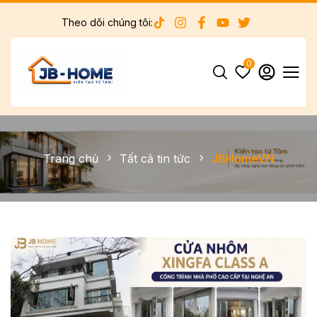
Theo dõi chúng tôi:
0
Trang chủ
Tất cả tin tức
JBHomeVN