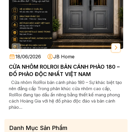
18/06/2026
JB Home
CỬA NHÔM ROLROI BẢN CÁNH PHÀO 180 –
So
ĐỐ PHÀO ĐỘC NHẤT VIỆT NAM
Nên
Ngh
Cửa nhôm RolRoi bản cánh phào 180 – Sự khác biệt tạo
Giới
nên đẳng cấp Trong phân khúc cửa nhôm cao cấp,
công
RolRoi đang tạo dấu ấn riêng bằng thiết kế mang phong
hàng
cách Hoàng Gia với hệ đố phào độc đáo và bản cánh
đều 
phào...
Danh Mục Sản Phẩm