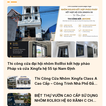
Thi công cửa đại hội nhôm RolRoi kết hợp phào
Pháp và cửa Xingfa hệ 55 tại Nam Định
Thi Công Cửa Nhôm Xingfa Class A
Cao Cấp – Công Trình Nhà Phố Đẳng
Cấp Tại Nghệ An
BIỆT THỰ VƯỜN CAO CẤP SỬ DỤNG
NHÔM ROLROI HỆ 60 RÃNH C CHÂU
ÂU VÀ KÍNH LOW-E CẢN NHIỆT