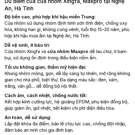
Ưu điểm của cửa nhôm Xingfa, Maxpro tại Nghệ
An, Hà Tĩnh
Độ bền cao, phù hợp khí hậu miền Trung:
Cửa nhôm sử dụng nhôm định hình sơn tĩnh điện, chống oxy
hóa, không han gỉ, không cong vênh, tuổi thọ 15–20 năm, phù
hợp khí hậu mưa ẩm tại Nghệ An, Hà Tĩnh.
Dễ vệ sinh, ít bảo trì:
Cửa nhôm Xingfa và
cửa nhôm Maxpro
dễ lau chùi, ít bám
bụi, sử dụng ổn định trong điều kiện nồm ẩm.
Tối ưu không gian, thẩm mỹ hiện đại:
Khung nhôm mỏng, gọn, dễ lấy sáng tự nhiên, mở rộng không
gian cho nhà phố, biệt thự. Đa dạng màu sắc: đen, xám,
trắng, vân gỗ… dễ đồng bộ nội thất.
Cách âm, cách nhiệt, chống nước tốt:
Kết hợp kính cường lực, hệ gioăng EPDM, phụ kiện đồng bộ,
giúp giảm ồn, giữ nhiệt, tiết kiệm chi phí điện điều hòa.
An toàn, dễ sử dụng:
Lắp đặt khóa đa điểm, bản lề chịu lực cao, chống đột nhập,
đảm bảo an ninh cho gia đình bạn.