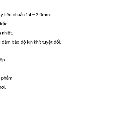
y tiêu chuẩn 1.4 – 2.0mm.
 trắc…
 nhiệt.
ảm bảo độ kín khít tuyệt đối.
ệp.
n phẩm.
ơi.