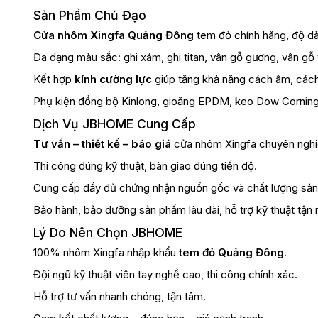
Sản Phẩm Chủ Đạo
Cửa nhôm Xingfa Quảng Đông
tem đỏ chính hãng, độ dà
Đa dạng màu sắc: ghi xám, ghi titan, vân gỗ gương, vân gỗ
Kết hợp
kính cường lực
giúp tăng khả năng cách âm, cách
Phụ kiện đồng bộ Kinlong, gioăng EPDM, keo Dow Corning đ
Dịch Vụ JBHOME Cung Cấp
Tư vấn – thiết kế – báo giá
cửa nhôm Xingfa chuyên nghi
Thi công đúng kỹ thuật, bàn giao đúng tiến độ.
Cung cấp đầy đủ chứng nhận nguồn gốc và chất lượng sả
Bảo hành, bảo dưỡng sản phẩm lâu dài, hỗ trợ kỹ thuật tận n
Lý Do Nên Chọn JBHOME
100% nhôm Xingfa nhập khẩu
tem đỏ Quảng Đông
.
Đội ngũ kỹ thuật viên tay nghề cao, thi công chính xác.
Hỗ trợ tư vấn nhanh chóng, tận tâm.