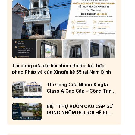
Thi công cửa đại hội nhôm RolRoi kết hợp
phào Pháp và cửa Xingfa hệ 55 tại Nam Định
Thi Công Cửa Nhôm Xingfa
Class A Cao Cấp – Công Trình
Nhà Phố Đẳng Cấp Tại Nghệ
An
BIỆT THỰ VƯỜN CAO CẤP SỬ
DỤNG NHÔM ROLROI HỆ 60
RÃNH C CHÂU ÂU VÀ KÍNH
LOW-E CẢN NHIỆT