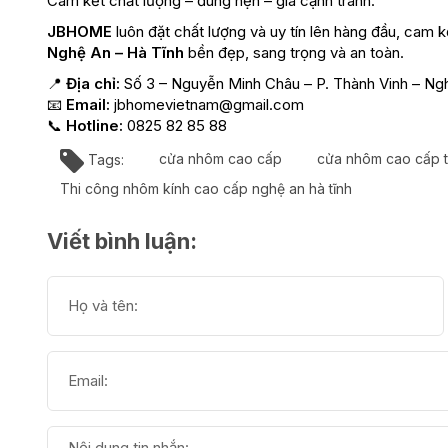
Cam kết chất lượng – đúng hẹn – giá cạnh tranh.
JBHOME
luôn đặt chất lượng và uy tín lên hàng đầu, ca
Nghệ An – Hà Tĩnh
bền đẹp, sang trọng và an toàn.
📍
Địa chỉ:
Số 3 – Nguyễn Minh Châu – P. Thành Vinh – Ng
📧
Email:
jbhomevietnam@gmail.com
📞
Hotline:
0825 82 85 88
Tags:
cửa nhôm cao cấp
cửa nhôm cao cấp t
Thi công nhôm kính cao cấp nghệ an hà tĩnh
Viết bình luận: