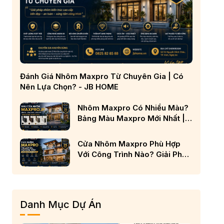
Đánh Giá Nhôm Maxpro Từ Chuyên Gia | Có
Nên Lựa Chọn? - JB HOME
Nhôm Maxpro Có Nhiều Màu?
Bảng Màu Maxpro Mới Nhất |
JB TRANG CHỦ
Cửa Nhôm Maxpro Phù Hợp
Với Công Trình Nào? Giải Pháp
Cho Nhà Phố, Biệt Thự Và
Công Trình Cao Cấp
Danh Mục Dự Án