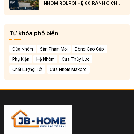
NHÔM ROLROI HỆ 60 RÃNH C CHÂU
ÂU VÀ KÍNH LOW-E CẢN NHIỆT
Từ khóa phổ biến
Cửa Nhôm
Sản Phẩm Mới
Dòng Cao Cấp
Phụ Kiện
Hệ Nhôm
Cửa Thủy Lưc
Chất Lượng Tốt
Cửa Nhôm Maxpro