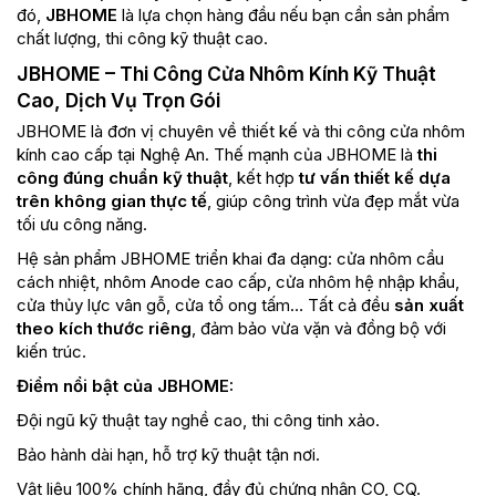
đó,
JBHOME
là lựa chọn hàng đầu nếu bạn cần sản phẩm
chất lượng, thi công kỹ thuật cao.
JBHOME – Thi Công Cửa Nhôm Kính Kỹ Thuật
Cao, Dịch Vụ Trọn Gói
JBHOME là đơn vị chuyên về thiết kế và thi công cửa nhôm
kính cao cấp tại Nghệ An. Thế mạnh của JBHOME là
thi
công đúng chuẩn kỹ thuật
, kết hợp
tư vấn thiết kế dựa
trên không gian thực tế
, giúp công trình vừa đẹp mắt vừa
tối ưu công năng.
Hệ sản phẩm JBHOME triển khai đa dạng: cửa nhôm cầu
cách nhiệt, nhôm Anode cao cấp, cửa nhôm hệ nhập khẩu,
cửa thủy lực vân gỗ, cửa tổ ong tấm… Tất cả đều
sản xuất
theo kích thước riêng
, đảm bảo vừa vặn và đồng bộ với
kiến trúc.
Điểm nổi bật của JBHOME:
Đội ngũ kỹ thuật tay nghề cao, thi công tinh xảo.
Bảo hành dài hạn, hỗ trợ kỹ thuật tận nơi.
Vật liệu 100% chính hãng, đầy đủ chứng nhận CO, CQ.