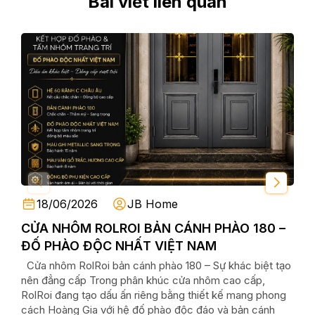
Bài viết liên quan
18/06/2026
JB Home
CỬA NHÔM ROLROI BẢN CÁNH PHÀO 180 –
So
ĐỐ PHÀO ĐỘC NHẤT VIỆT NAM
Nên
Ngh
Cửa nhôm RolRoi bản cánh phào 180 – Sự khác biệt tạo
Giới
nên đẳng cấp Trong phân khúc cửa nhôm cao cấp,
công
RolRoi đang tạo dấu ấn riêng bằng thiết kế mang phong
hàng
cách Hoàng Gia với hệ đố phào độc đáo và bản cánh
đều 