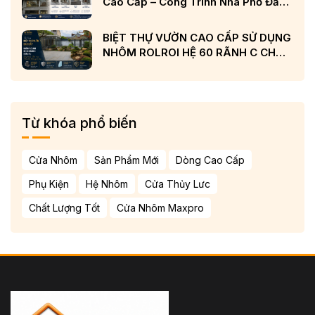
Cao Cấp – Công Trình Nhà Phố Đẳng
Cấp Tại Nghệ An
BIỆT THỰ VƯỜN CAO CẤP SỬ DỤNG
NHÔM ROLROI HỆ 60 RÃNH C CHÂU
ÂU VÀ KÍNH LOW-E CẢN NHIỆT
Từ khóa phổ biến
Cửa Nhôm
Sản Phẩm Mới
Dòng Cao Cấp
Phụ Kiện
Hệ Nhôm
Cửa Thủy Lưc
Chất Lượng Tốt
Cửa Nhôm Maxpro