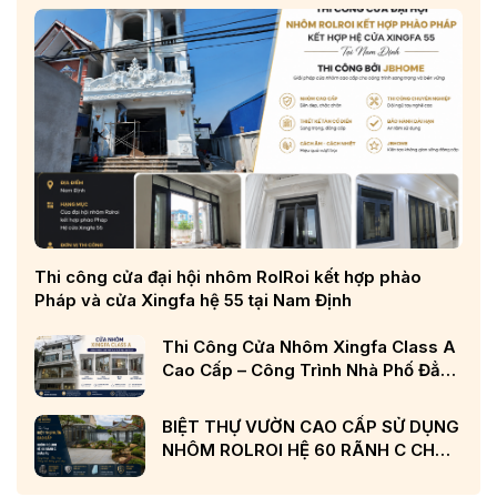
Thi công cửa đại hội nhôm RolRoi kết hợp phào
Pháp và cửa Xingfa hệ 55 tại Nam Định
Thi Công Cửa Nhôm Xingfa Class A
Cao Cấp – Công Trình Nhà Phố Đẳng
Cấp Tại Nghệ An
BIỆT THỰ VƯỜN CAO CẤP SỬ DỤNG
NHÔM ROLROI HỆ 60 RÃNH C CHÂU
ÂU VÀ KÍNH LOW-E CẢN NHIỆT