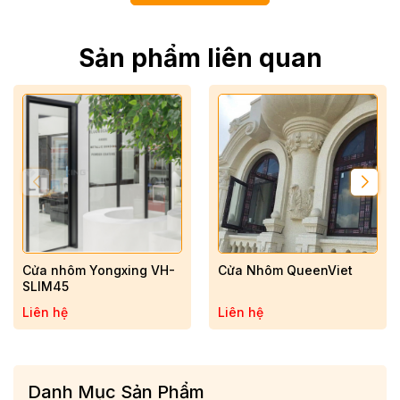
cửa nhôm cao cấp bền đẹp hơn.
JBHome – Đơn vị thi công cửa nhôm Yongxing
Sản phẩm liên quan
chính hãng tại Nghệ An – Hà Tĩnh
Là đơn vị
phân phối và thi công cửa nhôm Yongxing uy
tín
, JBHome sử dụng hệ máy CNC chính xác, đội ngũ kỹ
thuật tay nghề cao, đảm bảo:
✅ Lắp đặt đúng kỹ thuật, vận hành êm ái.
✅ Cam kết nhôm Yongxing chính hãng, phụ kiện đồng bộ.
✅ Bảo hành dài hạn, hỗ trợ bảo trì nhanh chóng.
✅ Giá cạnh tranh, tối ưu chi phí cho khách hàng.
Cửa nhôm Yongxing VH-
Cửa Nhôm QueenViet
SLIM45
Liên hệ
Liên hệ
Danh Mục Sản Phẩm