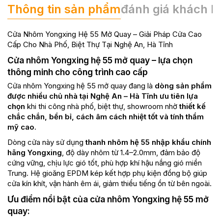
Thông tin sản phẩm
đánh giá khách 
Cửa Nhôm Yongxing Hệ 55 Mở Quay – Giải Pháp Cửa Cao
Cấp Cho Nhà Phố, Biệt Thự Tại Nghệ An, Hà Tĩnh
Cửa nhôm Yongxing hệ 55 mở quay – lựa chọn
thông minh cho công trình cao cấp
Cửa nhôm Yongxing hệ 55 mở quay đang là
dòng sản phẩm
được nhiều chủ nhà tại Nghệ An – Hà Tĩnh ưu tiên lựa
chọn
khi thi công nhà phố, biệt thự, showroom nhờ
thiết kế
chắc chắn, bền bỉ, cách âm cách nhiệt tốt và tính thẩm
mỹ cao
.
Dòng cửa này sử dụng
thanh nhôm hệ 55 nhập khẩu chính
hãng Yongxing
, độ dày nhôm từ 1.4–2.0mm, đảm bảo độ
cứng vững, chịu lực gió tốt, phù hợp khí hậu nắng gió miền
Trung. Hệ gioăng EPDM kép kết hợp phụ kiện đồng bộ giúp
cửa kín khít, vận hành êm ái, giảm thiểu tiếng ồn từ bên ngoài.
Ưu điểm nổi bật của cửa nhôm Yongxing hệ 55 mở
quay: