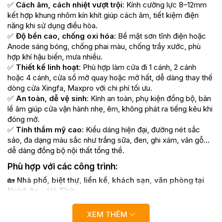
✅
Cách âm, cách nhiệt vượt trội
: Kính cường lực 8–12mm
kết hợp khung nhôm kín khít giúp cách âm, tiết kiệm điện
năng khi sử dụng điều hòa.
✅
Độ bền cao, chống oxi hóa
: Bề mặt sơn tĩnh điện hoặc
Anode sáng bóng, chống phai màu, chống trầy xước, phù
hợp khí hậu biển, mưa nhiều.
✅
Thiết kế linh hoạt
: Phù hợp làm cửa đi 1 cánh, 2 cánh
hoặc 4 cánh, cửa sổ mở quay hoặc mở hất, dễ dàng thay thế
dòng cửa Xingfa, Maxpro với chi phí tối ưu.
✅
An toàn, dễ vệ sinh
: Kính an toàn, phụ kiện đồng bộ, bản
lề âm giúp cửa vận hành nhẹ, êm, không phát ra tiếng kêu khi
đóng mở.
✅
Tính thẩm mỹ cao
: Kiểu dáng hiện đại, đường nét sắc
sảo, đa dạng màu sắc như trắng sữa, đen, ghi xám, vân gỗ…
dễ dàng đồng bộ nội thất tổng thể.
Phù hợp với các công trình:
🏡
Nhà phố, biệt thự, liền kề, khách sạn, văn phòng tại
Nghệ An – Hà Tĩnh.
🏢 Showroom, mặt tiền shop cần lấy sáng, chống ồn, dễ vệ
sinh.
XEM THÊM
🔧 Công trình cải tạo cần thay thế cửa gỗ/cửa sắt cũ bằng