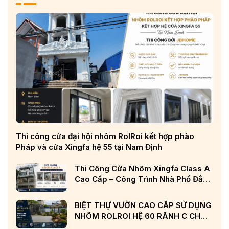
Thi công cửa đại hội nhôm RolRoi kết hợp phào
Pháp và cửa Xingfa hệ 55 tại Nam Định
Thi Công Cửa Nhôm Xingfa Class A
Cao Cấp – Công Trình Nhà Phố Đẳng
Cấp Tại Nghệ An
BIỆT THỰ VƯỜN CAO CẤP SỬ DỤNG
NHÔM ROLROI HỆ 60 RÃNH C CHÂU
ÂU VÀ KÍNH LOW-E CẢN NHIỆT